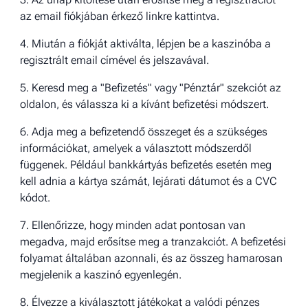
az email fiókjában érkező linkre kattintva.
4. Miután a fiókját aktiválta, lépjen be a kaszinóba a
regisztrált email címével és jelszavával.
5. Keresd meg a "Befizetés" vagy "Pénztár" szekciót az
oldalon, és válassza ki a kívánt befizetési módszert.
6. Adja meg a befizetendő összeget és a szükséges
információkat, amelyek a választott módszerdől
függenek. Például bankkártyás befizetés esetén meg
kell adnia a kártya számát, lejárati dátumot és a CVC
kódot.
7. Ellenőrizze, hogy minden adat pontosan van
megadva, majd erősítse meg a tranzakciót. A befizetési
folyamat általában azonnali, és az összeg hamarosan
megjelenik a kaszinó egyenlegén.
8. Élvezze a kiválasztott játékokat a valódi pénzes