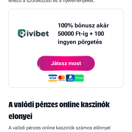
élvezd a szórakozást és a nyereményeket.
100% bónusz akár
50000 Ft-ig + 100
ingyen pörgetés
Játssz most
A valódi pénzes online kaszinók
előnyei
A valódi pénzes online kaszinók számos előnnyel