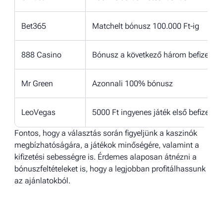
Bet365
Matchelt bónusz 100.000 Ft-ig
888 Casino
Bónusz a következő három befizetés
Mr Green
Azonnali 100% bónusz
LeoVegas
5000 Ft ingyenes játék első befizetés
Fontos, hogy a választás során figyeljünk a kaszinók
megbízhatóságára, a játékok minőségére, valamint a
kifizetési sebességre is. Érdemes alaposan átnézni a
bónuszfeltételeket is, hogy a legjobban profitálhassunk
az ajánlatokból.