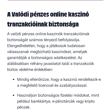
A Valódi pénzes online kaszinó
tranzakcióinak biztonsága
A valódi pénzes online kaszinók tranzakcióinak
biztonságát számos tényező befolyásolja.
Elengedhetetlen, hogy a játékosok tudatosan
válasszanak megbízható kaszinókat, amelyek
garantálják a biztonságos adatkezelést. Az
alábbiakban néhány javaslatot talál a tranzakciók
biztos védelme érdekében:
Mindig ellenőrizze, hogy a kaszinó rendelkezik-e
a megfelelő licenccel és szabályozással.
Használjon biztonságos fizetési módokat, mint
például bankkártya, e-pénztárcák vagy kripto
pénzek.