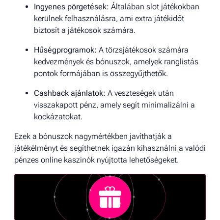
Ingyenes pörgetések:
Általában slot játékokban
kerülnek felhasználásra, ami extra játékidőt
biztosít a játékosok számára.
Hűségprogramok:
A törzsjátékosok számára
kedvezmények és bónuszok, amelyek ranglistás
pontok formájában is összegyűjthetők.
Cashback ajánlatok:
A veszteségek után
visszakapott pénz, amely segít minimalizálni a
kockázatokat.
Ezek a bónuszok nagymértékben javíthatják a
játékélményt és segíthetnek igazán kihasználni a valódi
pénzes online kaszinók nyújtotta lehetőségeket.