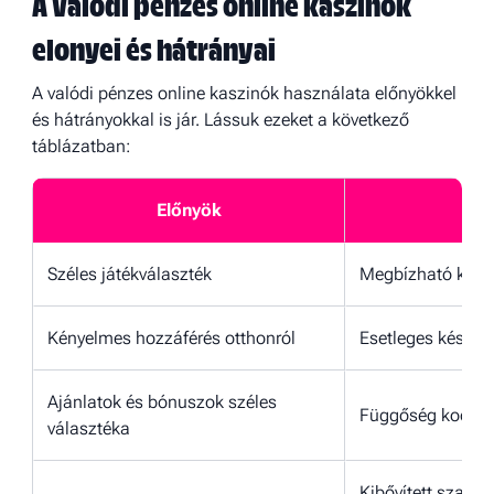
A Valódi pénzes online kaszinók
előnyei és hátrányai
A valódi pénzes online kaszinók használata előnyökkel
és hátrányokkal is jár. Lássuk ezeket a következő
táblázatban:
Előnyök
Széles játékválaszték
Megbízható kaszi
Kényelmes hozzáférés otthonról
Esetleges késések
Ajánlatok és bónuszok széles
Függőség kocká
választéka
Kibővített szabál