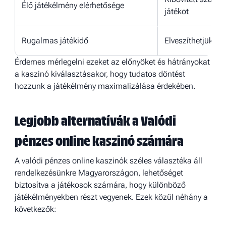
Élő játékélmény elérhetősége
játékot
Rugalmas játékidő
Elveszíthetjük a 
Érdemes mérlegelni ezeket az előnyöket és hátrányokat
a kaszinó kiválasztásakor, hogy tudatos döntést
hozzunk a játékélmény maximalizálása érdekében.
Legjobb alternatívák a Valódi
pénzes online kaszinó számára
A valódi pénzes online kaszinók széles választéka áll
rendelkezésünkre Magyarországon, lehetőséget
biztosítva a játékosok számára, hogy különböző
játékélményekben részt vegyenek. Ezek közül néhány a
következők: