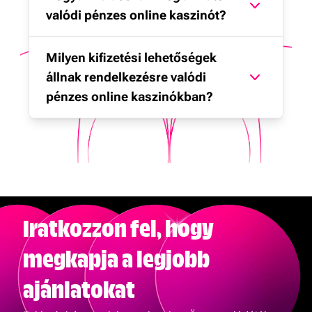
valódi pénzes online kaszinót?
Milyen kifizetési lehetőségek
állnak rendelkezésre valódi
pénzes online kaszinókban?
Iratkozzon fel, hogy
megkapja a
legjobb
ajánlatokat